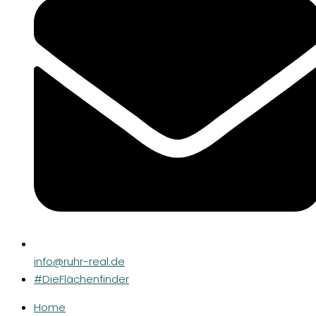
info@ruhr-real.de
#DieFlächenfinder
Home