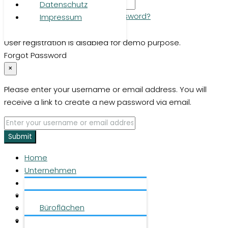
Datenschutz
Remember me
Lost your password?
Impressum
Login
User registration is disabled for demo purpose.
Forgot Password
×
Please enter your username or email address. You will
receive a link to create a new password via email.
Submit
Home
Unternehmen
Leistungen
Über uns
Objekte
Team
Büroflächen
Investment
Karriere
Logistikflächen
Presse