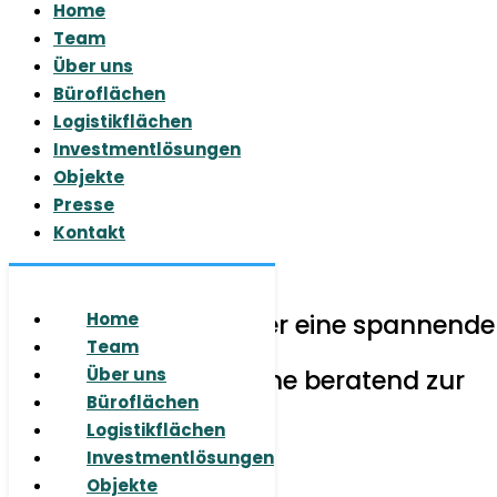
Home
Team
Über uns
Büroflächen
Logistikflächen
Investmentlösungen
Objekte
Presse
Kontakt
© 2026 RUHR REAL GmbH
Sie haben Fragen oder eine spannende
Home
Aufgabe für uns?
Team
Wir stehen Ihnen gerne beratend zur
Über uns
Seite.
Büroflächen
Logistikflächen
Investmentlösungen
Objekte