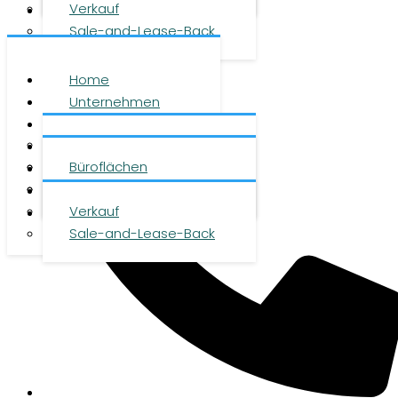
Verkauf
Kontakt
Sale-and-Lease-Back
Home
Unternehmen
Leistungen
Über uns
Objekte
Team
Büroflächen
Investment
Karriere
Logistikflächen
Presse
Verkauf
Kontakt
Sale-and-Lease-Back