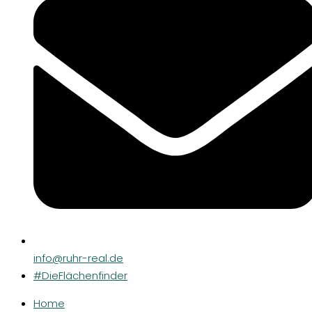
info@ruhr-real.de
#DieFlächenfinder
Home