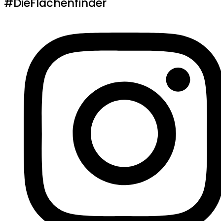
#DieFlächenfinder