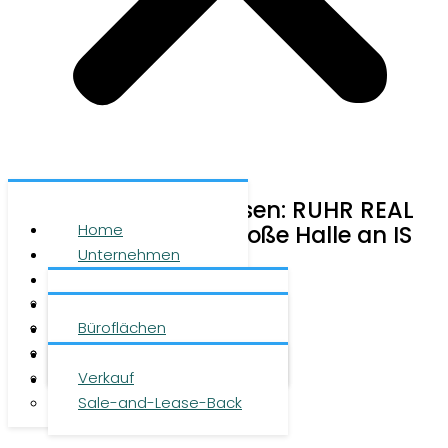
Vergrößerung in Viersen: RUHR REAL
vermittelt 1.950 m² große Halle an IS
Home
Engineering GmbH
Unternehmen
Leistungen
14. März 2024
Über uns
Objekte
Team
Büroflächen
Investment
Karriere
Logistikflächen
News teilen:
Presse
Verkauf
Kontakt
Sale-and-Lease-Back