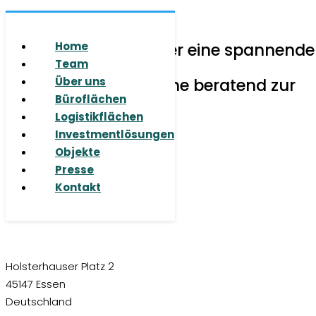
© 2026 RUHR REAL GmbH
Sie haben Fragen oder eine spannende
Home
Aufgabe für uns?
Team
Wir stehen Ihnen gerne beratend zur
Über uns
Seite.
Büroflächen
Logistikflächen
Investmentlösungen
Objekte
Presse
Kontakt
Holsterhauser Platz 2
45147 Essen
Deutschland