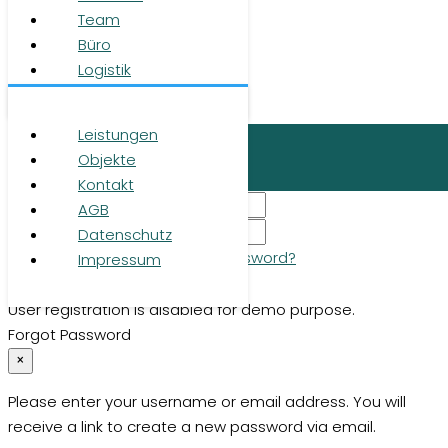
AGB
Team
Datenschutz
Büro
Impressum
Logistik
© 2026 RUHR REAL GmbH
Leistungen
Login
Objekte
×
Kontakt
AGB
Datenschutz
Remember me
Lost your password?
Impressum
Login
User registration is disabled for demo purpose.
Forgot Password
×
Please enter your username or email address. You will
receive a link to create a new password via email.