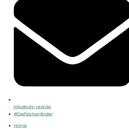
info@ruhr-real.de
#DieFlächenfinder
Home