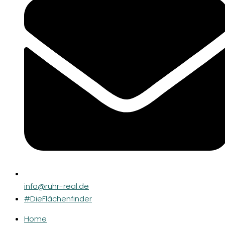
info@ruhr-real.de
#DieFlächenfinder
Home