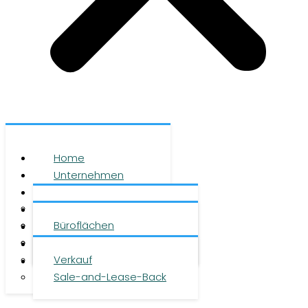
Home
Unternehmen
Leistungen
Über uns
Objekte
Team
Büroflächen
Investment
Karriere
Logistikflächen
Presse
Verkauf
Kontakt
Sale-and-Lease-Back