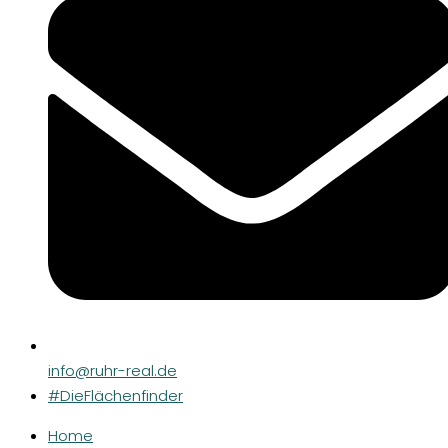
info@ruhr-real.de
#DieFlächenfinder
Home