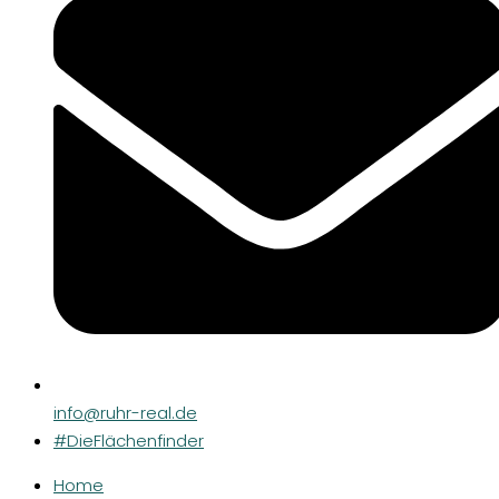
info@ruhr-real.de
#DieFlächenfinder
Home