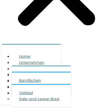
Home
Unternehmen
Leistungen
Über uns
Objekte
Team
Büroflächen
Investment
Karriere
Logistikflächen
Presse
Verkauf
Kontakt
Sale-and-Lease-Back