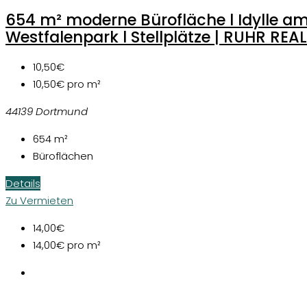
654 m² moderne Bürofläche l Idylle a
Westfalenpark l Stellplätze | RUHR REAL
10,50€
10,50€
pro m²
44139 Dortmund
654
m²
Büroflächen
Details
Zu Vermieten
14,00€
14,00€
pro m²