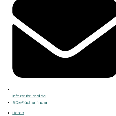
info@ruhr-real.de
#DieFlächenfinder
Home