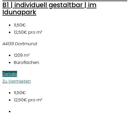
B1 | individuell gestaltbar | im
Idunapark
11,50€
12,50€
pro m²
44139 Dortmund
1209
m²
Büroflächen
Details
Zu Vermieten
11,50€
12,50€
pro m²