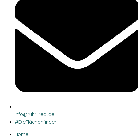
info@ruhr-real.de
#DieFlächenfinder
Home