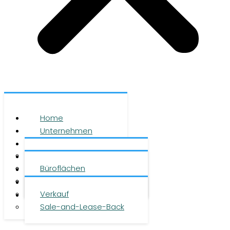
Home
Unternehmen
Leistungen
Über uns
Objekte
Team
Büroflächen
Investment
Karriere
Logistikflächen
Presse
Verkauf
Kontakt
Sale-and-Lease-Back