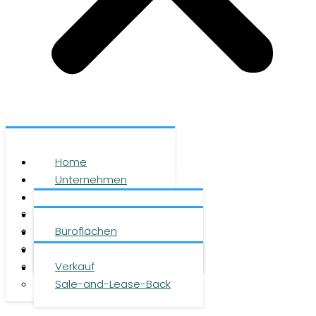
Home
Unternehmen
Leistungen
Über uns
Objekte
Team
Büroflächen
Investment
Karriere
Logistikflächen
Presse
Verkauf
Kontakt
Sale-and-Lease-Back