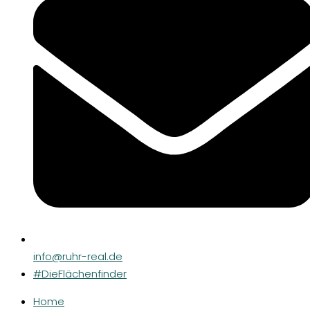
info@ruhr-real.de
#DieFlächenfinder
Home