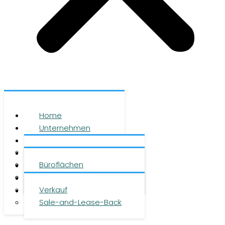
Home
Unternehmen
Leistungen
Über uns
Objekte
Team
Büroflächen
Investment
Karriere
Logistikflächen
Presse
Verkauf
Kontakt
Sale-and-Lease-Back