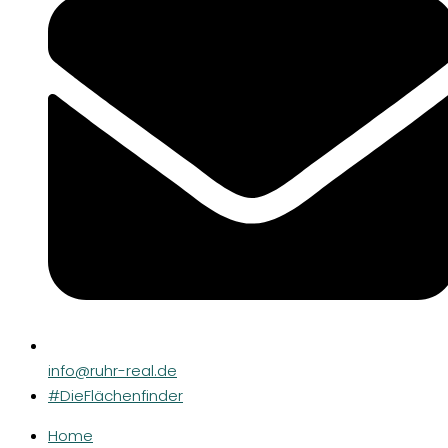
info@ruhr-real.de
#DieFlächenfinder
Home