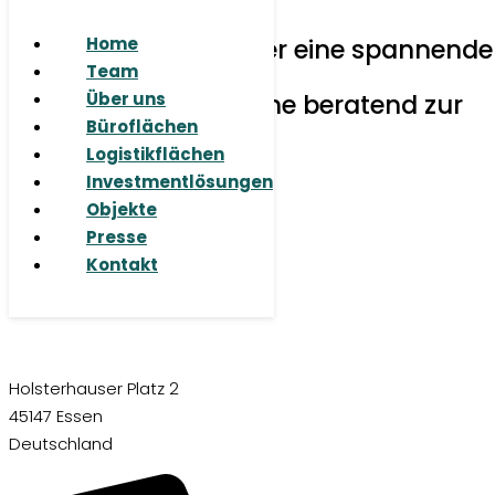
© 2026 RUHR REAL GmbH
Sie haben Fragen oder eine spannende
Home
Aufgabe für uns?
Team
Wir stehen Ihnen gerne beratend zur
Über uns
Seite.
Büroflächen
Logistikflächen
Investmentlösungen
Objekte
Presse
Kontakt
Holsterhauser Platz 2
45147 Essen
Deutschland