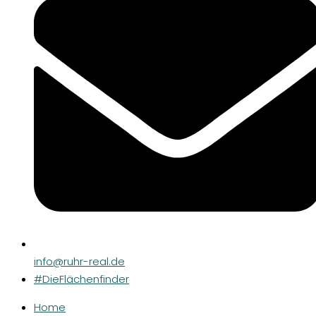
info@ruhr-real.de
#DieFlächenfinder
Home