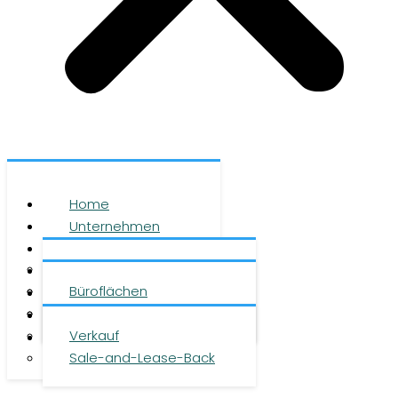
Home
Unternehmen
Leistungen
Über uns
Objekte
Team
Büroflächen
Investment
Karriere
Logistikflächen
Presse
Verkauf
Kontakt
Sale-and-Lease-Back