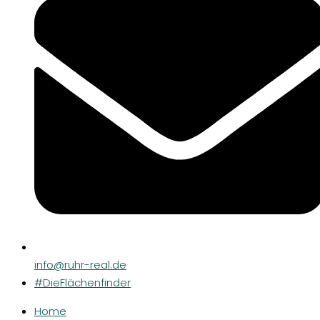
info@ruhr-real.de
#DieFlächenfinder
Home