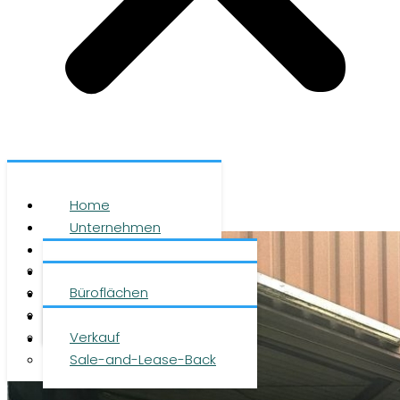
Home
Unternehmen
Leistungen
Über uns
Objekte
Team
Büroflächen
Investment
Karriere
Logistikflächen
Presse
Verkauf
Kontakt
Sale-and-Lease-Back