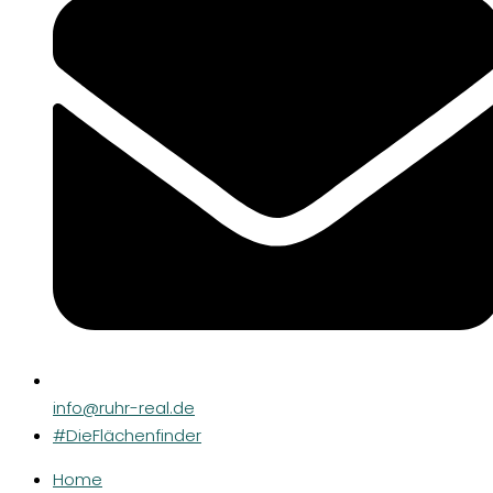
info@ruhr-real.de
#DieFlächenfinder
Home