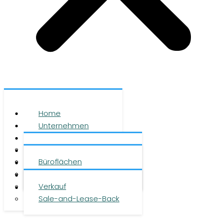
Home
Unternehmen
Leistungen
Über uns
Objekte
Team
Büroflächen
Investment
Karriere
Logistikflächen
Presse
Verkauf
Kontakt
Sale-and-Lease-Back