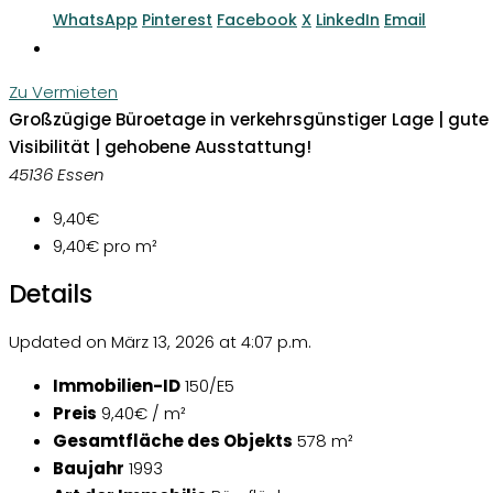
WhatsApp
Pinterest
Facebook
X
LinkedIn
Email
Zu Vermieten
Großzügige Büroetage in verkehrsgünstiger Lage | gute
Visibilität | gehobene Ausstattung!
45136 Essen
9,40€
9,40€
pro m²
Details
Updated on März 13, 2026 at 4:07 p.m.
Immobilien-ID
150/E5
Preis
9,40€ / m²
Gesamtfläche des Objekts
578 m²
Baujahr
1993