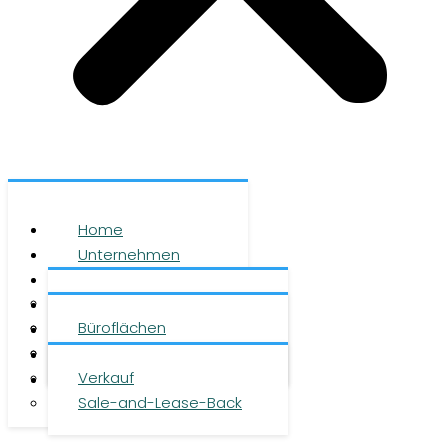
Home
Unternehmen
Leistungen
Über uns
Objekte
Team
Büroflächen
Investment
Karriere
Logistikflächen
Presse
Verkauf
Kontakt
Sale-and-Lease-Back