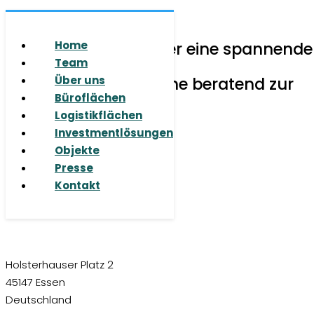
© 2026 RUHR REAL GmbH
Sie haben Fragen oder eine spannende
Home
Aufgabe für uns?
Team
Wir stehen Ihnen gerne beratend zur
Über uns
Seite.
Büroflächen
Logistikflächen
Investmentlösungen
Objekte
Presse
Kontakt
Holsterhauser Platz 2
45147 Essen
Deutschland