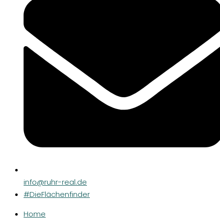
info@ruhr-real.de
#DieFlächenfinder
Home