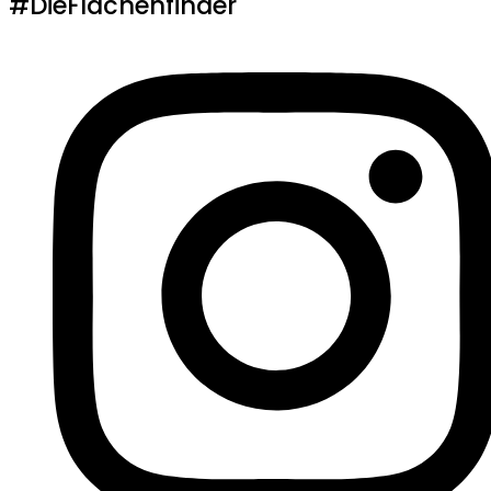
#DieFlächenfinder