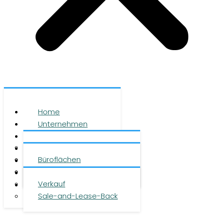
Home
Unternehmen
Leistungen
Über uns
Objekte
Team
Büroflächen
Investment
Karriere
Logistikflächen
Presse
Verkauf
Kontakt
Sale-and-Lease-Back