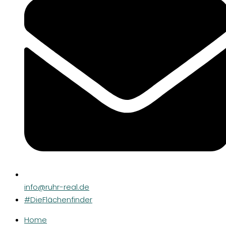
info@ruhr-real.de
#DieFlächenfinder
Home