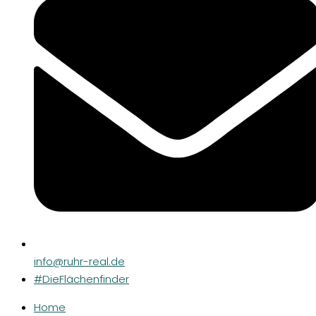
info@ruhr-real.de
#DieFlächenfinder
Home