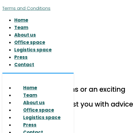
Terms and Conditions
Home
Team
About us
Office space
Logistics space
Press
Contact
© 2026 RUHR REAL GmbH
Do you have questions or an exciting
Home
project for us?
Team
We are happy to assist you with advice
About us
Office space
Logistics space
Press
Contact