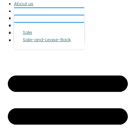
About us
Services
About us
Investment
Team
Office space
Properties
Career
Logistics space
Sale
Press
Sale-and-Lease-Back
Contact