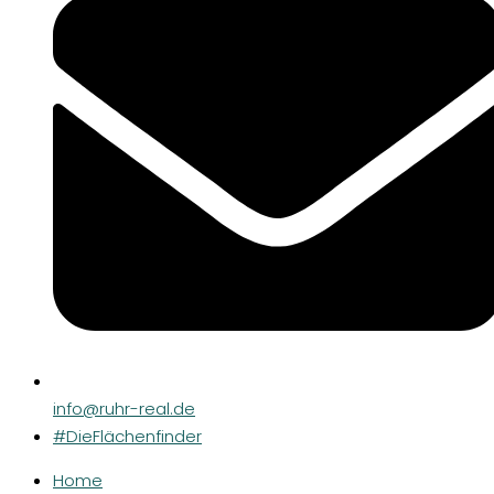
info@ruhr-real.de
#DieFlächenfinder
Home