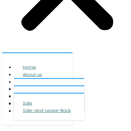
Home
About us
Services
About us
Investment
Team
Office space
Properties
Career
Logistics space
Sale
Press
Sale-and-Lease-Back
Contact