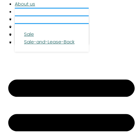
About us
Services
About us
Investment
Team
Office space
Properties
Career
Logistics space
Sale
Press
Sale-and-Lease-Back
Contact