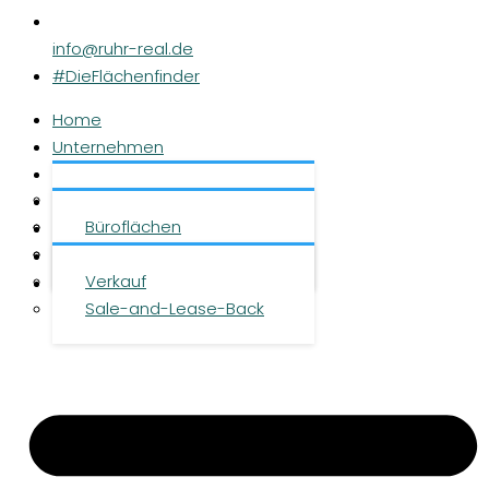
info@ruhr-real.de
#DieFlächenfinder
Home
Unternehmen
Leistungen
Über uns
Objekte
Team
Büroflächen
Investment
Karriere
Logistikflächen
Presse
Verkauf
Kontakt
Sale-and-Lease-Back