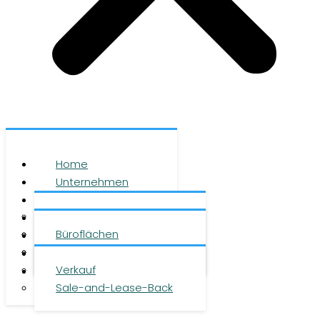
Home
Unternehmen
Leistungen
Über uns
Objekte
Team
Büroflächen
Investment
Karriere
Logistikflächen
Presse
Verkauf
Kontakt
Sale-and-Lease-Back