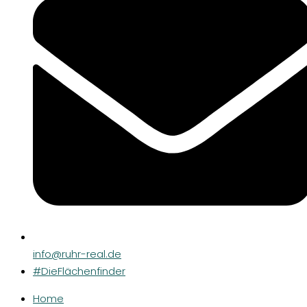
info@ruhr-real.de
#DieFlächenfinder
Home