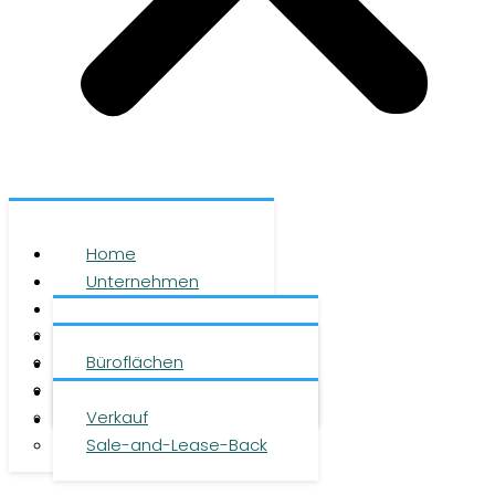
Home
Unternehmen
Leistungen
Über uns
Objekte
Team
Büroflächen
Investment
Karriere
Logistikflächen
Presse
Verkauf
Kontakt
Sale-and-Lease-Back