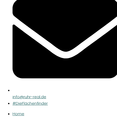
info@ruhr-real.de
#DieFlächenfinder
Home