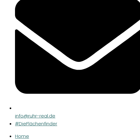
info@ruhr-real.de
#DieFlächenfinder
Home