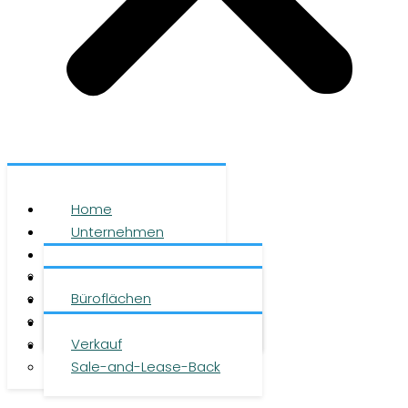
Home
Unternehmen
Leistungen
Über uns
Objekte
Team
Büroflächen
Investment
Karriere
Logistikflächen
Presse
Verkauf
Kontakt
Sale-and-Lease-Back