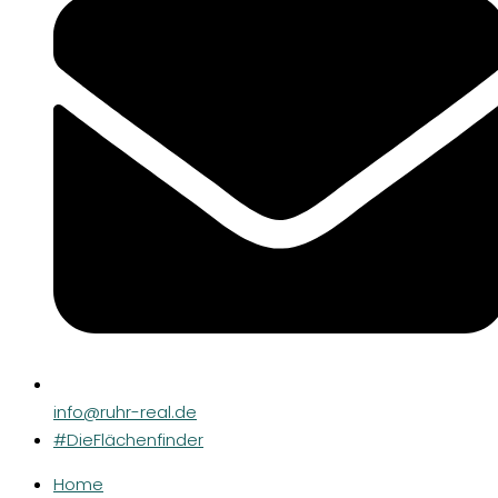
info@ruhr-real.de
#DieFlächenfinder
Home