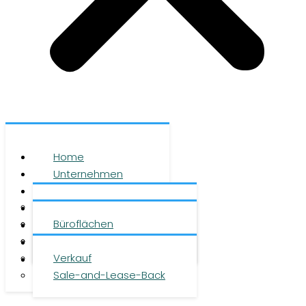
Home
Unternehmen
Leistungen
Über uns
Objekte
Team
Büroflächen
Investment
Karriere
Logistikflächen
Presse
Verkauf
Kontakt
Sale-and-Lease-Back