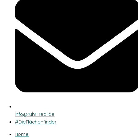
info@ruhr-real.de
#DieFlächenfinder
Home