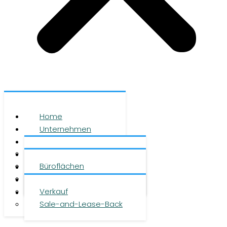
Home
Unternehmen
Leistungen
Über uns
Objekte
Team
Büroflächen
Investment
Karriere
Logistikflächen
Presse
Verkauf
Kontakt
Sale-and-Lease-Back