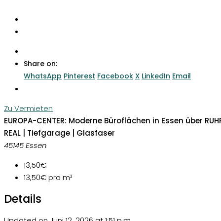
Share on:
WhatsApp
Pinterest
Facebook
X
LinkedIn
Email
Zu Vermieten
EUROPA-CENTER: Moderne Büroflächen in Essen über RUH
REAL | Tiefgarage | Glasfaser
45145 Essen
13,50€
13,50€
pro m²
Details
Updated on Juni 12, 2026 at 1:51 p.m.