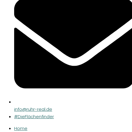
info@ruhr-real.de
#DieFlächenfinder
Home