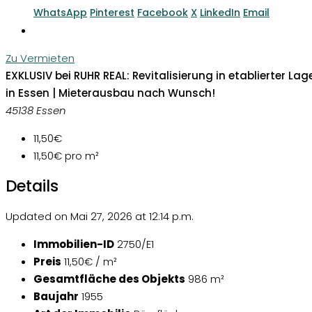
WhatsApp
Pinterest
Facebook
X
LinkedIn
Email
Zu Vermieten
EXKLUSIV bei RUHR REAL: Revitalisierung in etablierter Lag
in Essen | Mieterausbau nach Wunsch!
45138 Essen
11,50€
11,50€
pro m²
Details
Updated on Mai 27, 2026 at 12:14 p.m.
Immobilien-ID
2750/E1
Preis
11,50€ / m²
Gesamtfläche des Objekts
986 m²
Baujahr
1955