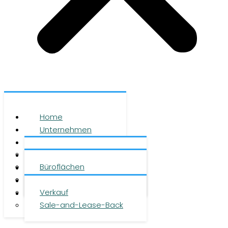
Home
Unternehmen
Leistungen
Über uns
Objekte
Team
Büroflächen
Investment
Karriere
Logistikflächen
Presse
Verkauf
Kontakt
Sale-and-Lease-Back