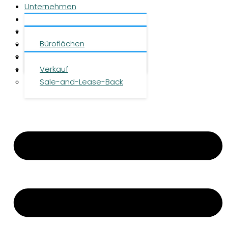
Unternehmen
Leistungen
Über uns
Objekte
Team
Büroflächen
Investment
Karriere
Logistikflächen
Presse
Verkauf
Kontakt
Sale-and-Lease-Back