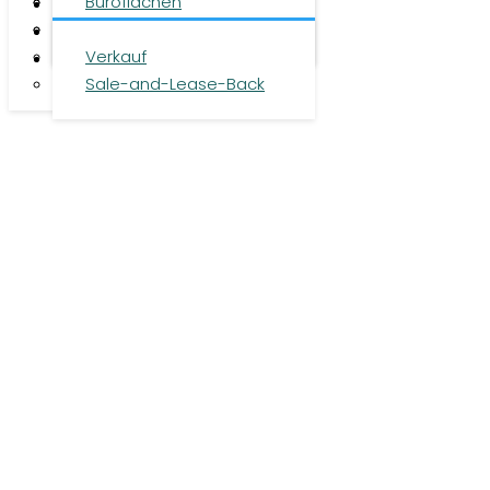
Team
Büroflächen
Investment
Karriere
Logistikflächen
Presse
Verkauf
Kontakt
Sale-and-Lease-Back