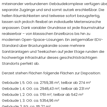
miteinander verbundenen Gebäudekomplexe verfügen übe
separate Zugänge und sind somit autark erschließbar. Die
hellen Räumlichkeiten sind teilweise sofort bezugsfertig,
lassen sich jedoch flexibel an individuelle Mieterwünsche
anpassen. Dank variabler Grundrisse ist jede Raumstruktur
realisierbar – von klassischen Einzelbüros bis hin zu
modernen Open-Space-Lösungen. Ein zeitgemäßer EDV-
Standard über Brüstungskanäle sowie mehrere
Sanitäranlagen und Teeküchen auf jeder Etage runden die
hochwertige Infrastruktur dieses geschichtsträchtigen
Standorts perfekt ab.
Derzeit stehen Flächen folgende Flächen zur Disposition:
Gebäude 1, 5. OG: ca. 2759,38 m², teilbar ab 274 m²
Gebäude 1, 4. OG: ca. 2948,43 m², teilbar ab 231 m²
Gebäude 1, 2. OG: ca. 1761 m², teilbar ab 542 m²
Gebäude 1, 3. OG: ca. 5354,96 m²
Gebäude 2, EG: ca. 115,27 m²