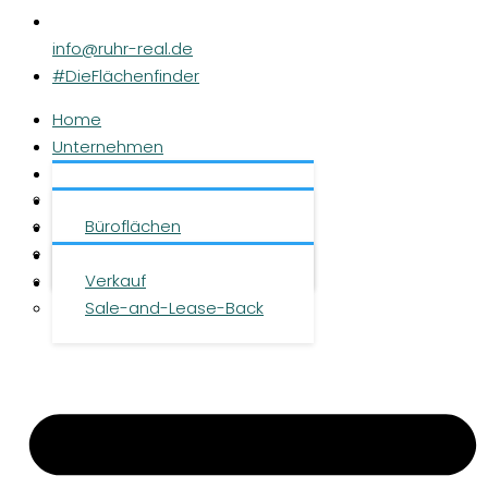
info@ruhr-real.de
#DieFlächenfinder
Home
Unternehmen
Leistungen
Über uns
Objekte
Team
Büroflächen
Investment
Karriere
Logistikflächen
Presse
Verkauf
Kontakt
Sale-and-Lease-Back