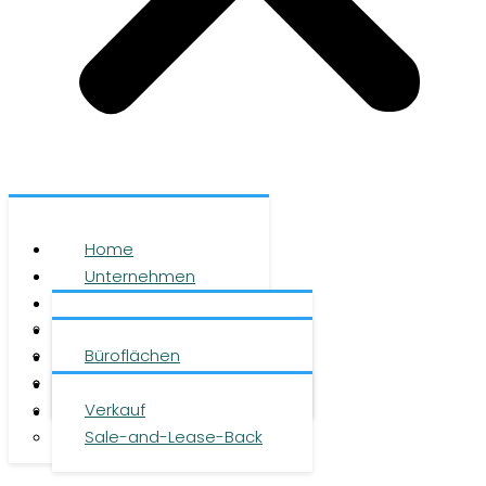
Home
Unternehmen
Leistungen
Über uns
Objekte
Team
Büroflächen
Investment
Karriere
Logistikflächen
Presse
Verkauf
Kontakt
Sale-and-Lease-Back