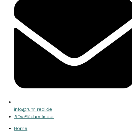
info@ruhr-real.de
#DieFlächenfinder
Home