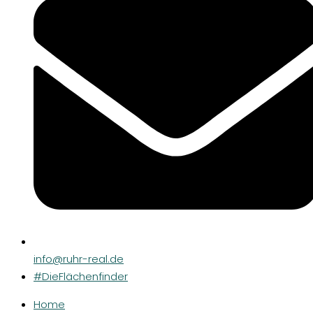
info@ruhr-real.de
#DieFlächenfinder
Home