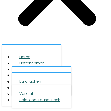
Home
Unternehmen
Leistungen
Über uns
Objekte
Team
Büroflächen
Investment
Karriere
Logistikflächen
Presse
Verkauf
Kontakt
Sale-and-Lease-Back