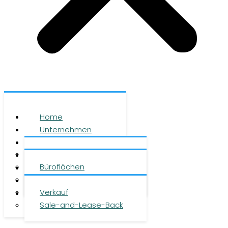
Home
Unternehmen
Leistungen
Über uns
Objekte
Team
Büroflächen
Investment
Karriere
Logistikflächen
Presse
Verkauf
Kontakt
Sale-and-Lease-Back