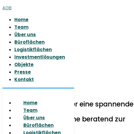
AGB
Home
Team
Über uns
Büroflächen
Logistikflächen
Investmentlösungen
Objekte
Presse
Kontakt
© 2026 RUHR REAL GmbH
Sie haben Fragen oder eine spannende
Home
Aufgabe für uns?
Team
Wir stehen Ihnen gerne beratend zur
Über uns
Seite.
Büroflächen
Logistikflächen