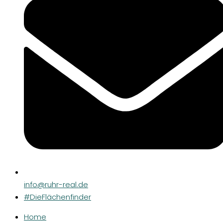
info@ruhr-real.de
#DieFlächenfinder
Home