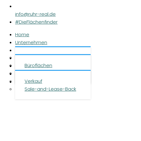
info@ruhr-real.de
#DieFlächenfinder
Home
Unternehmen
Leistungen
Über uns
Objekte
Team
Büroflächen
Investment
Karriere
Logistikflächen
Presse
Verkauf
Kontakt
Sale-and-Lease-Back