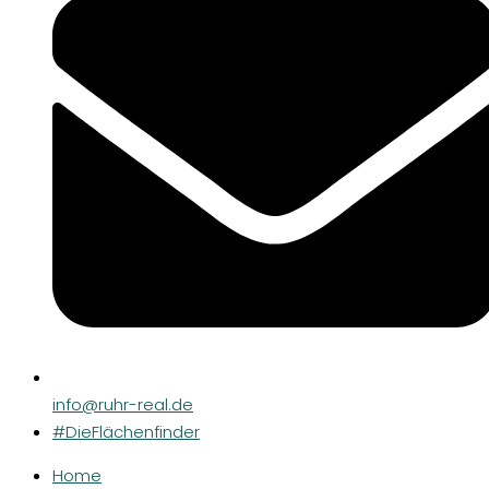
info@ruhr-real.de
#DieFlächenfinder
Home