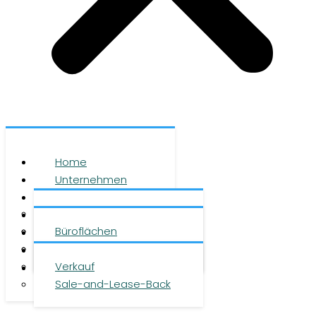
Home
Unternehmen
Leistungen
Über uns
Objekte
Team
Büroflächen
Investment
Karriere
Logistikflächen
Presse
Verkauf
Kontakt
Sale-and-Lease-Back