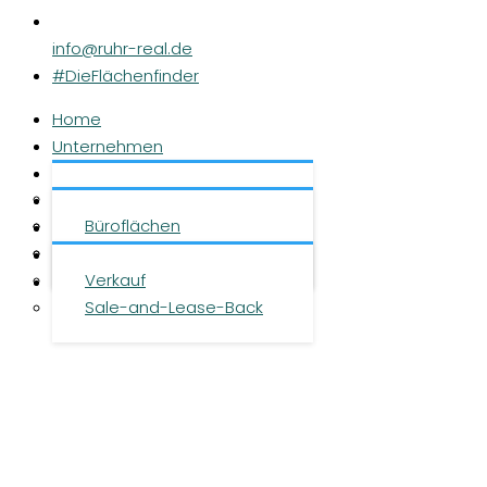
info@ruhr-real.de
#DieFlächenfinder
Home
Unternehmen
Leistungen
Über uns
Objekte
Team
Büroflächen
Investment
Karriere
Logistikflächen
Presse
Verkauf
Kontakt
Sale-and-Lease-Back