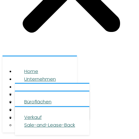
Home
Unternehmen
Leistungen
Über uns
Objekte
Team
Büroflächen
Investment
Karriere
Logistikflächen
Presse
Verkauf
Kontakt
Sale-and-Lease-Back