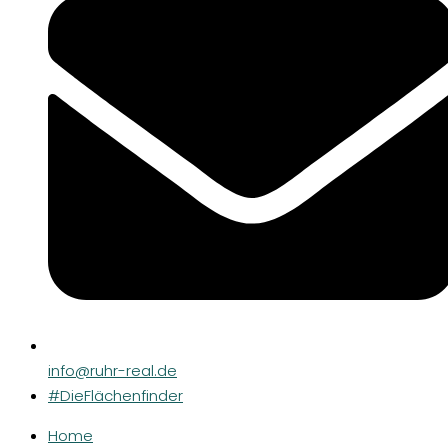
info@ruhr-real.de
#DieFlächenfinder
Home