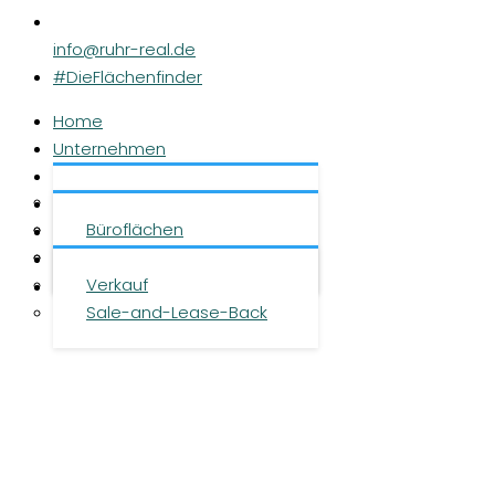
info@ruhr-real.de
#DieFlächenfinder
Home
Unternehmen
Leistungen
Über uns
Objekte
Team
Büroflächen
Investment
Karriere
Logistikflächen
Presse
Verkauf
Kontakt
Sale-and-Lease-Back
DE
|
EN
|
ZH